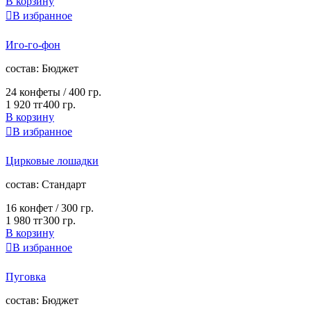
В корзину

В избранное
Иго-го-фон
cостав:
Бюджет
24 конфеты /
400 гр.
1 920 тг
400 гр.
В корзину

В избранное
Цирковые лошадки
cостав:
Стандарт
16 конфет /
300 гр.
1 980 тг
300 гр.
В корзину

В избранное
Пуговка
cостав:
Бюджет