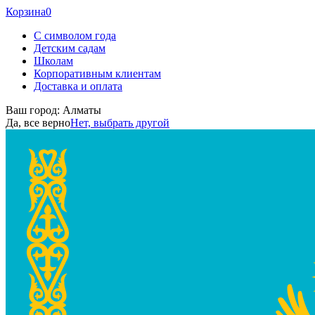
Корзина
0
С символом года
Детским садам
Школам
Корпоративным клиентам
Доставка и оплата
Ваш город:
Алматы
Да, все верно
Нет, выбрать другой