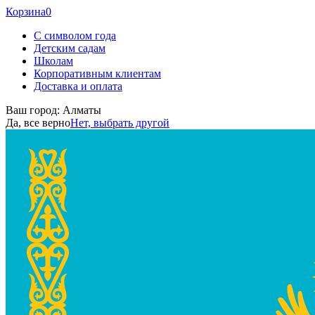
Корзина
0
С символом года
Детским садам
Школам
Корпоративным клиентам
Доставка и оплата
Ваш город:
Алматы
Да, все верно
Нет, выбрать другой