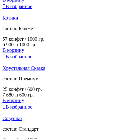

В избранное
Котики
cостав:
Бюджет
57 конфет /
1000 гр.
6 900 тг
1000 гр.
В корзину

В избранное
Хрустальная Сказка
cостав:
Премиум
25 конфет /
600 гр.
7 680 тг
600 гр.
В корзину

В избранное
Совушки
cостав:
Стандарт