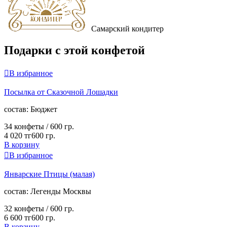
Самарский кондитер
Подарки с этой конфетой

В избранное
Посылка от Сказочной Лошадки
cостав:
Бюджет
34 конфеты /
600 гр.
4 020 тг
600 гр.
В корзину

В избранное
Январские Птицы (малая)
cостав:
Легенды Москвы
32 конфеты /
600 гр.
6 600 тг
600 гр.
В корзину