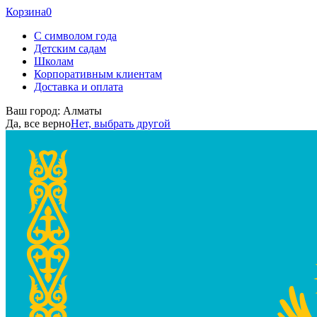
Корзина
0
С символом года
Детским садам
Школам
Корпоративным клиентам
Доставка и оплата
Ваш город:
Алматы
Да, все верно
Нет, выбрать другой