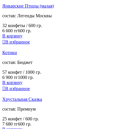
Январские Птицы (малая)
cостав:
Легенды Москвы
32 конфеты /
600 гр.
6 600 тг
600 гр.
В корзину

В избранное
Котики
cостав:
Бюджет
57 конфет /
1000 гр.
6 900 тг
1000 гр.
В корзину

В избранное
Хрустальная Сказка
cостав:
Премиум
25 конфет /
600 гр.
7 680 тг
600 гр.