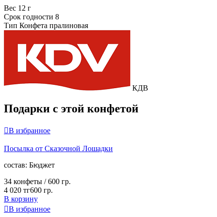
Вес
12 г
Срок годности
8
Тип
Конфета пралиновая
КДВ
Подарки с этой конфетой

В избранное
Посылка от Сказочной Лошадки
cостав:
Бюджет
34 конфеты /
600 гр.
4 020 тг
600 гр.
В корзину

В избранное