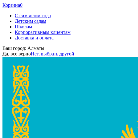
Корзина
0
С символом года
Детским садам
Школам
Корпоративным клиентам
Доставка и оплата
Ваш город:
Алматы
Да, все верно
Нет, выбрать другой